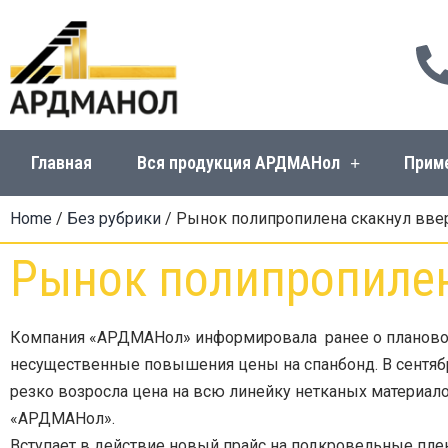
Главная
Вся продукция АРДМАНол
Прим
Home
/
Без рубрики
/ Рынок полипропилена скакнул вве
Рынок полипропилен
Компания «АРДМАНол» информировала ранее о плановой
несущественные повышения цены на спанбонд. В сентябр
резко возросла цена на всю линейку нетканых материал
«АРДМАНол».
Вступает в действие новый прайс на подкровельные пл