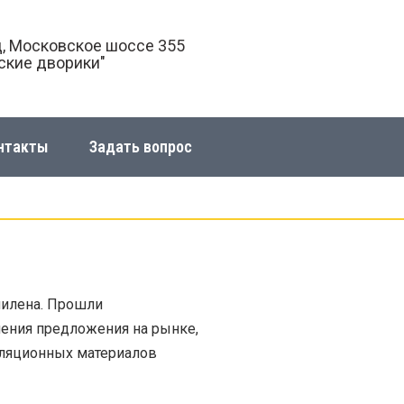
­, Московское шоссе 355
ские дворики"
нтакты
Задать вопрос
пилена. Прошли
шения предложения на рынке,
золяционных материалов