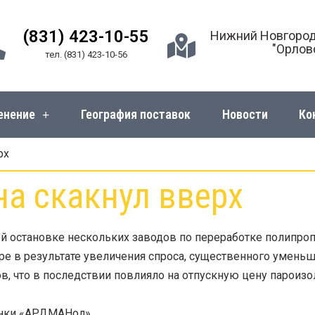
(831) 423-10-55
Нижний Новгород
"Орлов
тел. (831) 423-10-56
енение
География поставок
Новости
Ко
рх
а скакнул вверх
 остановке нескольких заводов по переработке полипро
е в результате увеличения спроса, существенного умень
ов, что в последствии повлияло на отпускную цену парои
енки «АРДМАНол».