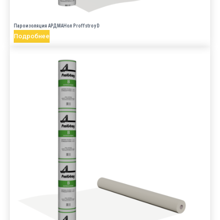
Пароизоляция АРДМАНол Proffstroy D
Подробнее