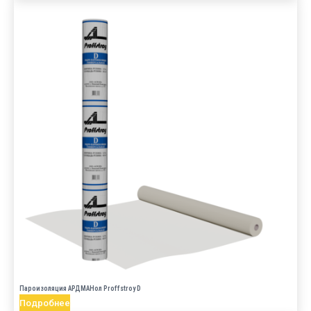
Пароизоляция АРДМАНол Proffstroy D
Подробнее