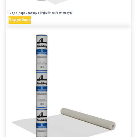
Гидро-пароизоляция АРДМАНол Proffstroy C
Подробнее