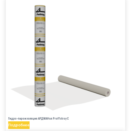
Гидро-пароизоляция АРДМАНол Proffstroy C
Подробнее